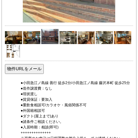
●小田急江ノ島線 善行 徒歩2分/小田急江ノ島線 藤沢本町 徒歩25分
●造作譲渡費：なし
●現状渡し
●賃貸保証：要加入
●重飲食相談可/カラオケ・風俗関係不可
●外国籍相談可
●ダクト(屋上まで)あり
●諸条件ご相談ください。
●入居時期：相談(即可)
++++++++++++++