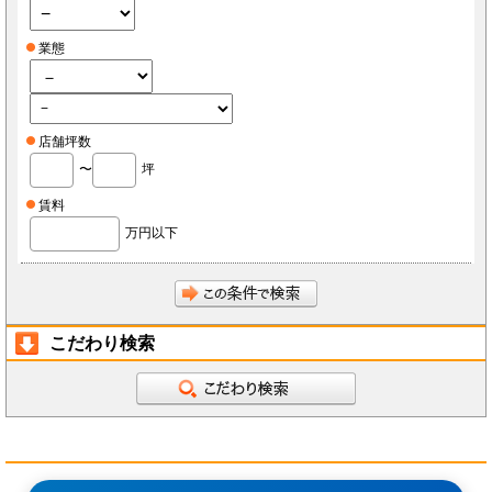
業態
店舗坪数
〜
坪
賃料
万円以下
こだわり検索