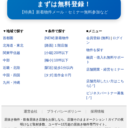
まずは無料登録！
【特典】新着物件メール・セミナー無料参加など
▼地域で探す
▼条件で探す
■メニュー
首都圏
[NEW] 新着物件
会員登録 (無料)
|
ログイ
ン
北海道・東北
[路面] １階店舗
物件を探す
関東甲信越
[小箱] 20坪以下
融資・借入れ無料サポー
中部
[極小] 10坪以下
ト
近畿・北陸
[駅近] 徒歩1分以内
店舗開業・経営セミナー
中国・四国
[タダ] 造作金０円
店舗売却したい方はこち
九州・沖縄
ら[↗]
ビジネスパートナー募集
[↗]
運営会社
プライバシーポリシー
採用情報
居抜き物件・飲食居抜き店舗をお探しなら、店舗そのままオークション！ガイアの夜
明けなど取材多数、ユーザー13万超の居抜き物件専門サイト。