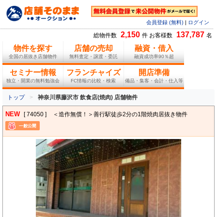
会員登録 (無料)
|
ログイン
2,150
137,787
総物件数
件 お客様数
名
物件を探す
店舗の売却
融資・借入
全国の居抜き店舗物件
無料査定・譲渡・委託
融資成功率90％超
セミナー情報
フランチャイズ
開店準備
独立・開業の無料勉強会
FC情報の比較・検索
備品・集客・会計・仕入等
トップ
神奈川県藤沢市 飲食店(焼肉) 店舗物件
NEW
[ 74050 ]
＜造作無償！＞善行駅徒歩2分の1階焼肉居抜き物件