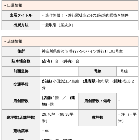
－出展情報
出展タイトル
＜造作無償！＞善行駅徒歩2分の1階焼肉居抜き物件
出展方法
一般取引（居抜き）
－店舗情報
住所
神奈川県藤沢市 善行7-5-6ハイツ善行1F101号室
駐車場台数
(占有)
−台
(共有)
−台
前面道路
−
号線
−号線
(沿線)
小田急江ノ島線
(最寄駅)
善行駅
(距離)
徒歩 2
交通手段
分
(店舗)
1階 ／
(建
店舗階数
店舗階数：備考
−
物)
−階
29.76坪 （98.38平
− 坪 （− 平
建坪数(店舗坪数)
敷坪数
米）
米）
建物築年
− 年