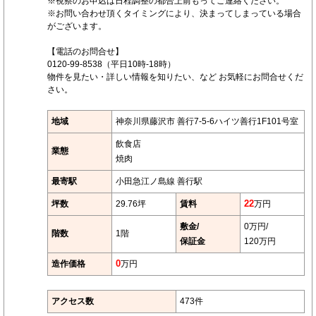
※視察のお申込は日程調整の都合上前もってご連絡ください。
※お問い合わせ頂くタイミングにより、決まってしまっている場合
がございます。
【電話のお問合せ】
0120-99-8538（平日10時-18時）
物件を見たい・詳しい情報を知りたい、など お気軽にお問合せくだ
さい。
地域
神奈川県藤沢市 善行7-5-6ハイツ善行1F101号室
飲食店
業態
焼肉
最寄駅
小田急江ノ島線 善行駅
坪数
29.76坪
賃料
22
万円
敷金/
0万円/
階数
1階
保証金
120万円
造作価格
0
万円
アクセス数
473件