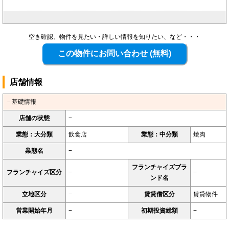
空き確認、物件を見たい・詳しい情報を知りたい、など・・・
店舗情報
－基礎情報
店舗の状態
−
業態：大分類
飲食店
業態：中分類
焼肉
業態名
−
フランチャイズブラ
フランチャイズ区分
−
−
ンド名
立地区分
−
賃貸借区分
賃貸物件
営業開始年月
−
初期投資総額
−