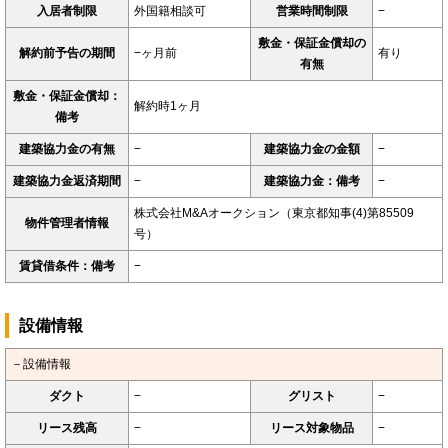
入居者制限
外国籍相談可
営業時間制限
−
敷金・保証金償却の
解約前予告の期間
−ヶ月前
有り
有無
敷金・保証金償却：
解約時1ヶ月
備考
建築協力金の有無
−
建築協力金の金額
−
建築協力金返済期間
−
建築協力金：備考
−
株式会社M&Aオークション（東京都知事(4)第85509
物件管理者情報
号）
賃貸借条件：備考
−
設備情報
－設備情報
ダクト
−
グリスト
−
リース残高
−
リース対象物品
−