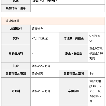
席数
(席数)
−席
(備考)
−
店舗情報：備考
−
－賃貸借条件
店舗種別
賃貸物件
0万円(税
賃料
22万円(税込)
管理費・共益金
込)
敷金0万円/
看板使用料
−
敷金・保証金
保証金120
万円
礼金
賃料の2ヶ月分
賃貸借契約種別
普通借家
賃貸借契約期間
3年
重飲食相
談可/カラ
更新料
賃料の1ヶ月分
業種制限
オケ・風
俗関係不
可