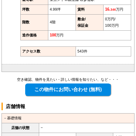
坪数
4.99坪
賃料
16.
万円
346
敷金/
0万円/
階数
4階
保証金
100万円
造作価格
100
万円
アクセス数
543件
空き確認、物件を見たい・詳しい情報を知りたい、など・・・
店舗情報
－基礎情報
店舗の状態
−