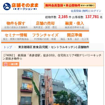
会員登録 (無料)
|
ログイン
2,165
137,781
総物件数
件 お客様数
名
物件を探す
店舗の売却
融資・借入
全国の居抜き店舗物件
無料査定・譲渡・委託
融資成功率90％超
セミナー情報
フランチャイズ
開店準備
独立・開業の無料勉強会
FC情報の比較・検索
備品・集客・会計・仕入等
トップ
東京都港区 飲食店(宅配・セントラルキッチン) 店舗物件
[ 74062 ]
銀座線「表参道駅」徒歩10分。住宅街エリア4階デリバリーキッチ
ン居抜き物件☆