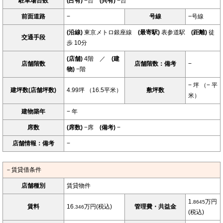
駐車場台数
(占有)
−台
(共有)
−台
前面道路
−
号線
−号線
(沿線)
東京メトロ銀座線
(最寄駅)
表参道駅
(距離)
徒
交通手段
歩 10分
(店舗)
4階 ／
(建
店舗階数
店舗階数：備考
−
物)
−階
− 坪 （− 平
建坪数(店舗坪数)
4.99坪 （16.5平米）
敷坪数
米）
建物築年
− 年
席数
(席数)
−席
(備考)
−
店舗情報：備考
−
－賃貸借条件
店舗種別
賃貸物件
1.
万円
8645
賃料
16.
万円(税込)
管理費・共益金
346
(税込)