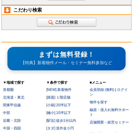
こだわり検索
まずは無料登録！
【特典】新着物件メール・セミナー無料参加など
▼地域で探す
▼条件で探す
■メニュー
首都圏
[NEW] 新着物件
会員登録 (無料)
|
ログイ
ン
北海道・東北
[路面] １階店舗
物件を探す
関東甲信越
[小箱] 20坪以下
融資・借入れ無料サポー
中部
[極小] 10坪以下
ト
近畿・北陸
[駅近] 徒歩1分以内
店舗開業・経営セミナー
中国・四国
[タダ] 造作金０円