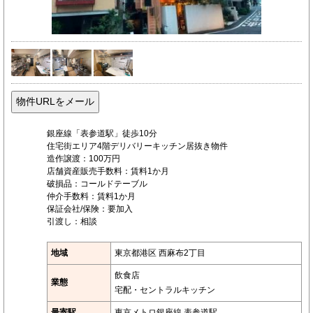
銀座線「表参道駅」徒歩10分
住宅街エリア4階デリバリーキッチン居抜き物件
造作譲渡：100万円
店舗資産販売手数料：賃料1か月
破損品：コールドテーブル
仲介手数料：賃料1か月
保証会社/保険：要加入
引渡し：相談
地域
東京都港区 西麻布2丁目
飲食店
業態
宅配・セントラルキッチン
最寄駅
東京メトロ銀座線 表参道駅