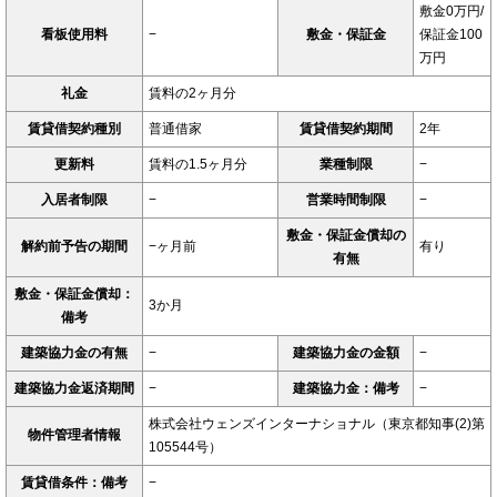
敷金0万円/
看板使用料
−
敷金・保証金
保証金100
万円
礼金
賃料の2ヶ月分
賃貸借契約種別
普通借家
賃貸借契約期間
2年
更新料
賃料の1.5ヶ月分
業種制限
−
入居者制限
−
営業時間制限
−
敷金・保証金償却の
解約前予告の期間
−ヶ月前
有り
有無
敷金・保証金償却：
3か月
備考
建築協力金の有無
−
建築協力金の金額
−
建築協力金返済期間
−
建築協力金：備考
−
株式会社ウェンズインターナショナル（東京都知事(2)第
物件管理者情報
105544号）
賃貸借条件：備考
−