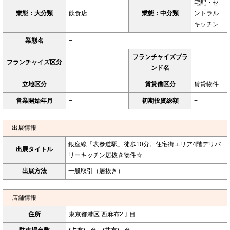
宅配・セ
業態：大分類
飲食店
業態：中分類
ントラル
キッチン
業態名
−
フランチャイズブラ
フランチャイズ区分
−
−
ンド名
立地区分
−
賃貸借区分
賃貸物件
営業開始年月
−
初期投資総額
−
－出展情報
銀座線「表参道駅」徒歩10分。住宅街エリア4階デリバ
出展タイトル
リーキッチン居抜き物件☆
出展方法
一般取引（居抜き）
－店舗情報
住所
東京都港区 西麻布2丁目