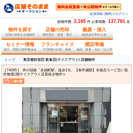
会員登録 (無料)
|
ログイン
2,165
137,781
総物件数
件 お客様数
名
物件を探す
店舗の売却
融資・借入
全国の居抜き店舗物件
無料査定・譲渡・委託
融資成功率90％超
セミナー情報
フランチャイズ
開店準備
独立・開業の無料勉強会
FC情報の比較・検索
備品・集客・会計・仕入等
トップ
東京都杉並区 飲食店(テイクアウト) 店舗物件
[ 74085 ]
井の頭線「永福町駅」徒歩2分。【条件減額】永福北ろーど沿い造
作無償1階テイクアウト店居抜き物件☆