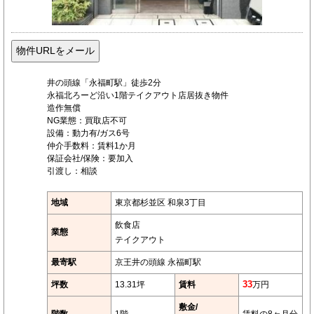
井の頭線「永福町駅」徒歩2分
永福北ろーど沿い1階テイクアウト店居抜き物件
造作無償
NG業態：買取店不可
設備：動力有/ガス6号
仲介手数料：賃料1か月
保証会社/保険：要加入
引渡し：相談
地域
東京都杉並区 和泉3丁目
飲食店
業態
テイクアウト
最寄駅
京王井の頭線 永福町駅
坪数
13.31坪
賃料
33
万円
敷金/