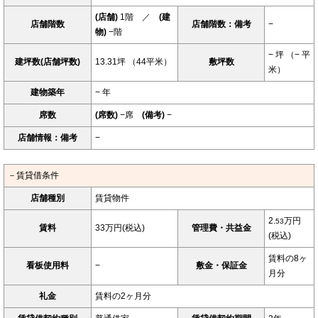
(店舗)
1階 ／
(建
店舗階数
店舗階数：備考
−
物)
−階
− 坪 （− 平
建坪数(店舗坪数)
13.31坪 （44平米）
敷坪数
米）
建物築年
− 年
席数
(席数)
−席
(備考)
−
店舗情報：備考
−
－賃貸借条件
店舗種別
賃貸物件
2.
万円
53
賃料
33万円(税込)
管理費・共益金
(税込)
賃料の8ヶ
看板使用料
−
敷金・保証金
月分
礼金
賃料の2ヶ月分