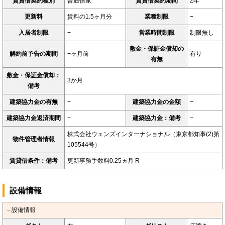
賃貸借契約種別
普通借家
賃貸借契約期間
2年
更新料
賃料の1.5ヶ月分
業種制限
−
入居者制限
−
営業時間制限
制限無し
敷金・保証金償却の
解約前予告の期間
−ヶ月前
有り
有無
敷金・保証金償却：
3か月
備考
建築協力金の有無
−
建築協力金の金額
−
建築協力金返済期間
−
建築協力金：備考
−
株式会社ウェンズインターナショナル（東京都知事(2)第
物件管理者情報
105544号）
賃貸借条件：備考
更新事務手数料0.25ヵ月 R
設備情報
－設備情報