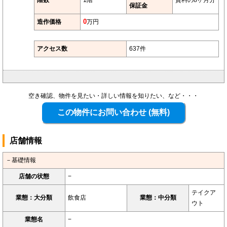
階数
1階
賃料の8ヶ月分
保証金
造作価格
0
万円
アクセス数
637件
空き確認、物件を見たい・詳しい情報を知りたい、など・・・
店舗情報
－基礎情報
店舗の状態
−
テイクア
業態：大分類
飲食店
業態：中分類
ウト
業態名
−