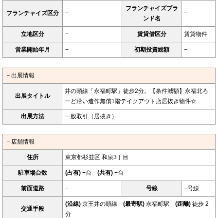
フランチャイズブラ
フランチャイズ区分
−
−
ンド名
立地区分
−
賃貸借区分
賃貸物件
営業開始年月
−
初期投資総額
−
－出展情報
井の頭線「永福町駅」徒歩2分。【条件減額】永福北ろ
出展タイトル
ーど沿い造作無償1階テイクアウト店居抜き物件☆
出展方法
一般取引（居抜き）
－店舗情報
住所
東京都杉並区 和泉3丁目
駐車場台数
(占有)
−台
(共有)
−台
前面道路
−
号線
−号線
(沿線)
京王井の頭線
(最寄駅)
永福町駅
(距離)
徒歩 2
交通手段
分