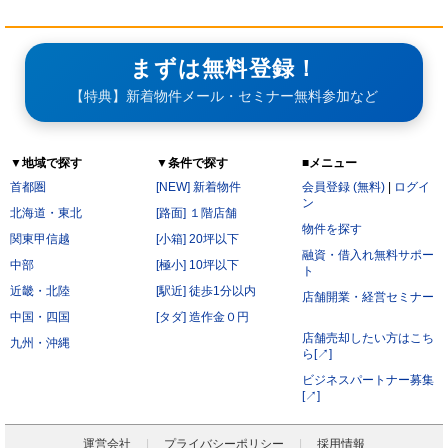
まずは無料登録！
【特典】新着物件メール・セミナー無料参加など
▼地域で探す
▼条件で探す
■メニュー
首都圏
[NEW] 新着物件
会員登録 (無料)
|
ログイ
ン
北海道・東北
[路面] １階店舗
物件を探す
関東甲信越
[小箱] 20坪以下
融資・借入れ無料サポー
中部
[極小] 10坪以下
ト
近畿・北陸
[駅近] 徒歩1分以内
店舗開業・経営セミナー
中国・四国
[タダ] 造作金０円
店舗売却したい方はこち
九州・沖縄
ら[↗]
ビジネスパートナー募集
[↗]
運営会社
プライバシーポリシー
採用情報