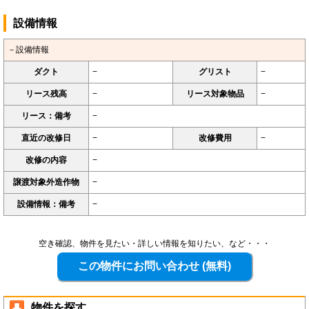
設備情報
－設備情報
ダクト
−
グリスト
−
リース残高
−
リース対象物品
−
リース：備考
−
直近の改修日
−
改修費用
−
改修の内容
−
譲渡対象外造作物
−
設備情報：備考
−
空き確認、物件を見たい・詳しい情報を知りたい、など・・・
物件を探す