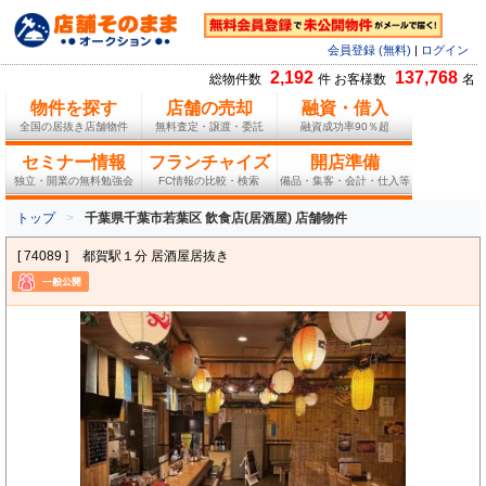
会員登録 (無料)
|
ログイン
2,192
137,768
総物件数
件 お客様数
名
物件を探す
店舗の売却
融資・借入
全国の居抜き店舗物件
無料査定・譲渡・委託
融資成功率90％超
セミナー情報
フランチャイズ
開店準備
独立・開業の無料勉強会
FC情報の比較・検索
備品・集客・会計・仕入等
トップ
千葉県千葉市若葉区 飲食店(居酒屋) 店舗物件
[ 74089 ]
都賀駅１分 居酒屋居抜き