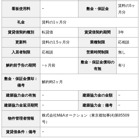
賃料の5ヶ
看板使用料
−
敷金・保証金
月分
礼金
賃料の1ヶ月分
賃貸借契約種別
転貸借
賃貸借契約期間
3年
更新料
賃料の1.5ヶ月分
業種制限
応相談
入居者制限
応相談
営業時間制限
無し
敷金・保証金償却の
解約前予告の期間
−ヶ月前
有り
有無
敷金・保証金償却：
解約時2ヶ月
備考
建築協力金の有無
−
建築協力金の金額
−
建築協力金返済期間
−
建築協力金：備考
−
株式会社M&Aオークション（東京都知事(4)第85509
物件管理者情報
号）
賃貸借条件：備考
−