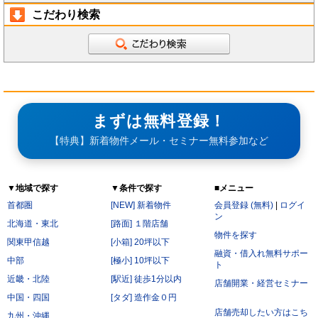
こだわり検索
まずは無料登録！
【特典】新着物件メール・セミナー無料参加など
▼地域で探す
▼条件で探す
■メニュー
首都圏
[NEW] 新着物件
会員登録 (無料)
|
ログイ
ン
北海道・東北
[路面] １階店舗
物件を探す
関東甲信越
[小箱] 20坪以下
融資・借入れ無料サポー
中部
[極小] 10坪以下
ト
近畿・北陸
[駅近] 徒歩1分以内
店舗開業・経営セミナー
中国・四国
[タダ] 造作金０円
店舗売却したい方はこち
九州・沖縄