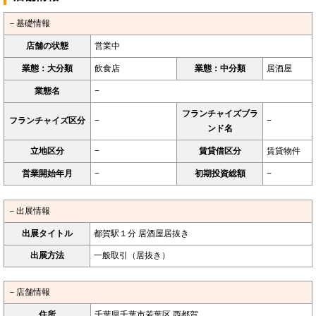
－基礎情報
店舗の状態
営業中
業態：大分類
飲食店
業態：中分類
居酒屋
業態名
−
フランチャイズブラ
フランチャイズ区分
−
−
ンド名
立地区分
−
賃貸借区分
賃貸物件
営業開始年月
−
初期投資総額
−
－出展情報
出展タイトル
都賀駅１分 居酒屋居抜き
出展方法
一般取引（居抜き）
－店舗情報
住所
千葉県千葉市若葉区 西都賀