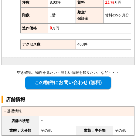
坪数
8.03坪
賃料
13.
万円
75
敷金/
階数
1階
賃料の5ヶ月分
保証金
造作価格
0
万円
アクセス数
463件
空き確認、物件を見たい・詳しい情報を知りたい、など・・・
店舗情報
－基礎情報
店舗の状態
−
業態：大分類
その他
業態：中分類
その他