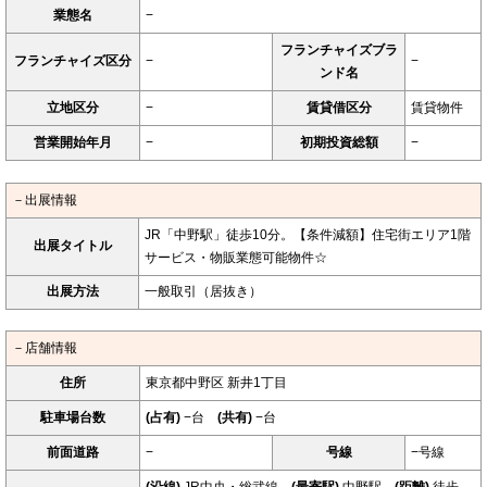
業態名
−
フランチャイズブラ
フランチャイズ区分
−
−
ンド名
立地区分
−
賃貸借区分
賃貸物件
営業開始年月
−
初期投資総額
−
－出展情報
JR「中野駅」徒歩10分。【条件減額】住宅街エリア1階
出展タイトル
サービス・物販業態可能物件☆
出展方法
一般取引（居抜き）
－店舗情報
住所
東京都中野区 新井1丁目
駐車場台数
(占有)
−台
(共有)
−台
前面道路
−
号線
−号線