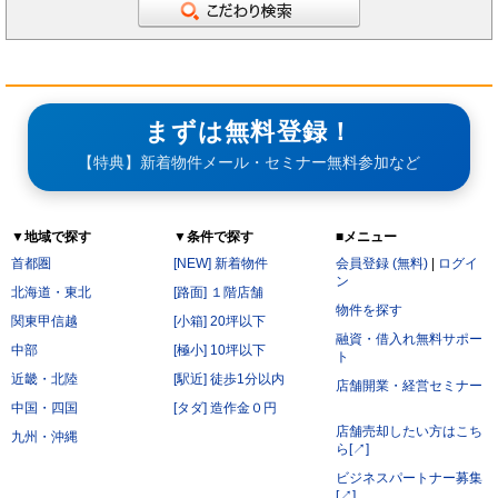
まずは無料登録！
【特典】新着物件メール・セミナー無料参加など
▼地域で探す
▼条件で探す
■メニュー
首都圏
[NEW] 新着物件
会員登録 (無料)
|
ログイ
ン
北海道・東北
[路面] １階店舗
物件を探す
関東甲信越
[小箱] 20坪以下
融資・借入れ無料サポー
中部
[極小] 10坪以下
ト
近畿・北陸
[駅近] 徒歩1分以内
店舗開業・経営セミナー
中国・四国
[タダ] 造作金０円
店舗売却したい方はこち
九州・沖縄
ら[↗]
ビジネスパートナー募集
[↗]