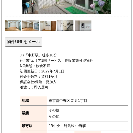
JR「中野駅」徒歩10分
住宅街エリア1階サービス・物販業態可能物件
NG業態：飲食不可
初回更新日：2029年7月1日
仲介手数料：賃料1か月
保証会社/保険：要加入
引渡し：即入居可
地域
東京都中野区 新井1丁目
その他
業態
その他
最寄駅
JR中央・総武線 中野駅