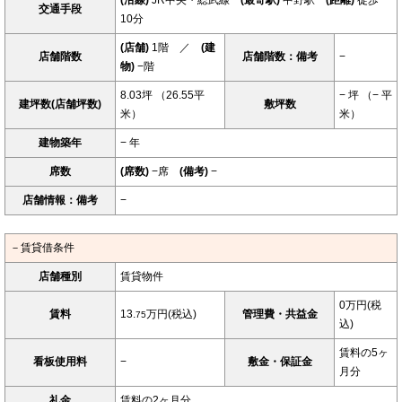
(沿線)
JR中央・総武線
(最寄駅)
中野駅
(距離)
徒歩
交通手段
10分
(店舗)
1階 ／
(建
店舗階数
店舗階数：備考
−
物)
−階
8.03坪 （26.55平
− 坪 （− 平
建坪数(店舗坪数)
敷坪数
米）
米）
建物築年
− 年
席数
(席数)
−席
(備考)
−
店舗情報：備考
−
－賃貸借条件
店舗種別
賃貸物件
0万円(税
賃料
13.
万円(税込)
管理費・共益金
75
込)
賃料の5ヶ
看板使用料
−
敷金・保証金
月分
礼金
賃料の2ヶ月分