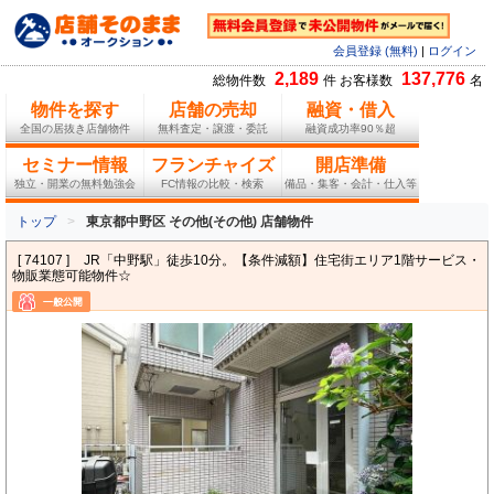
会員登録 (無料)
|
ログイン
2,189
137,776
総物件数
件 お客様数
名
物件を探す
店舗の売却
融資・借入
全国の居抜き店舗物件
無料査定・譲渡・委託
融資成功率90％超
セミナー情報
フランチャイズ
開店準備
独立・開業の無料勉強会
FC情報の比較・検索
備品・集客・会計・仕入等
トップ
東京都中野区 その他(その他) 店舗物件
[ 74107 ]
JR「中野駅」徒歩10分。【条件減額】住宅街エリア1階サービス・
物販業態可能物件☆