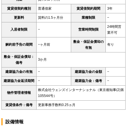
賃貸借契約種別
普通借家
賃貸借契約期間
3年
更新料
賃料の1.5ヶ月分
業種制限
−
24時間営
入居者制限
−
営業時間制限
業不可
敷金・保証金償却の
解約前予告の期間
−ヶ月前
有り
有無
敷金・保証金償却：
3か月
備考
建築協力金の有無
−
建築協力金の金額
−
建築協力金返済期間
−
建築協力金：備考
−
株式会社ウェンズインターナショナル（東京都知事(2)第
物件管理者情報
105544号）
賃貸借条件：備考
更新事務手数料0.25ヵ月
設備情報