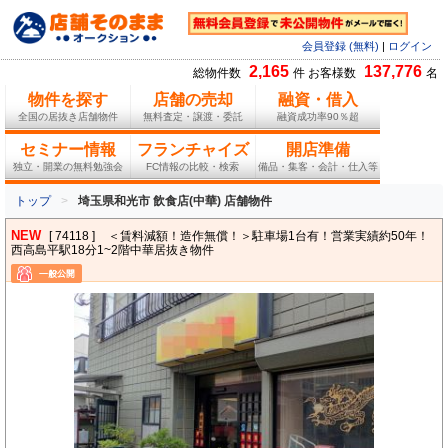
会員登録 (無料)
|
ログイン
2,165
137,776
総物件数
件 お客様数
名
物件を探す
店舗の売却
融資・借入
全国の居抜き店舗物件
無料査定・譲渡・委託
融資成功率90％超
セミナー情報
フランチャイズ
開店準備
独立・開業の無料勉強会
FC情報の比較・検索
備品・集客・会計・仕入等
トップ
埼玉県和光市 飲食店(中華) 店舗物件
NEW
[ 74118 ]
＜賃料減額！造作無償！＞駐車場1台有！営業実績約50年！
西高島平駅18分1~2階中華居抜き物件