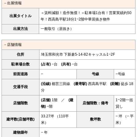
－出展情報
＜賃料減額！造作無償！＞駐車場1台有！営業実績約50
出展タイトル
年！西高島平駅18分1~2階中華居抜き物件
出展方法
一般取引（居抜き）
－店舗情報
住所
埼玉県和光市 下新倉5-14-82キャッスル1~2F
駐車場台数
(占有)
−台
(共有)
−台
前面道路
−
号線
−号線
(沿線)
都営三田線
(最寄駅)
西高島平駅
(距離)
徒歩 18
交通手段
分
(店舗)
1階 ／
(建
1~2階一括
店舗階数
店舗階数：備考
物)
−階
貸し
33.27坪 （110平
− 坪 （− 平
建坪数(店舗坪数)
敷坪数
米）
米）
建物築年
− 年