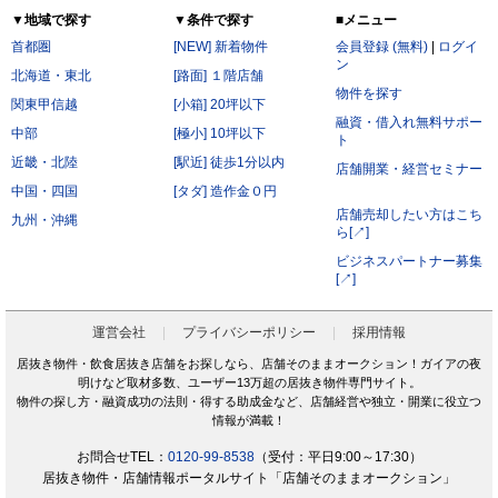
▼地域で探す
▼条件で探す
■メニュー
首都圏
[NEW] 新着物件
会員登録 (無料)
|
ログイ
ン
北海道・東北
[路面] １階店舗
物件を探す
関東甲信越
[小箱] 20坪以下
融資・借入れ無料サポー
中部
[極小] 10坪以下
ト
近畿・北陸
[駅近] 徒歩1分以内
店舗開業・経営セミナー
中国・四国
[タダ] 造作金０円
店舗売却したい方はこち
九州・沖縄
ら[↗]
ビジネスパートナー募集
[↗]
運営会社
プライバシーポリシー
採用情報
居抜き物件・飲食居抜き店舗をお探しなら、店舗そのままオークション！ガイアの夜
明けなど取材多数、ユーザー13万超の居抜き物件専門サイト。
物件の探し方・融資成功の法則・得する助成金など、店舗経営や独立・開業に役立つ
情報が満載！
お問合せTEL：
0120-99-8538
（受付：平日9:00～17:30）
居抜き物件・店舗情報ポータルサイト「店舗そのままオークション」