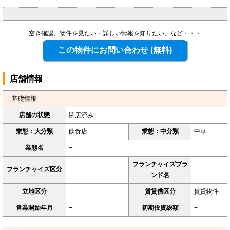
空き確認、物件を見たい・詳しい情報を知りたい、など・・・
店舗情報
－基礎情報
店舗の状態
閉店済み
業態：大分類
飲食店
業態：中分類
中華
業態名
−
フランチャイズブラ
フランチャイズ区分
−
−
ンド名
立地区分
−
賃貸借区分
賃貸物件
営業開始年月
−
初期投資総額
−