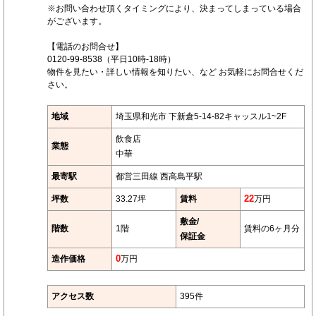
※お問い合わせ頂くタイミングにより、決まってしまっている場合
がございます。
【電話のお問合せ】
0120-99-8538（平日10時-18時）
物件を見たい・詳しい情報を知りたい、など お気軽にお問合せくだ
さい。
地域
埼玉県和光市 下新倉5-14-82キャッスル1~2F
飲食店
業態
中華
最寄駅
都営三田線 西高島平駅
坪数
33.27坪
賃料
22
万円
敷金/
階数
1階
賃料の6ヶ月分
保証金
造作価格
0
万円
アクセス数
395件