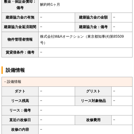
敷金・保証金償却：
解約時1ヶ月
備考
建築協力金の有無
−
建築協力金の金額
−
建築協力金返済期間
−
建築協力金：備考
−
株式会社M&Aオークション（東京都知事(4)第85509
物件管理者情報
号）
賃貸借条件：備考
−
設備情報
－設備情報
ダクト
−
グリスト
−
リース残高
−
リース対象物品
−
リース：備考
−
直近の改修日
−
改修費用
−
改修の内容
−