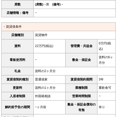
席数
(席数)
−席
(備考)
−
店舗情報：備考
−
－賃貸借条件
店舗種別
賃貸物件
0万円(税
賃料
22万円(税込)
管理費・共益金
込)
賃料の6ヶ
看板使用料
−
敷金・保証金
月分
礼金
賃料の2ヶ月分
賃貸借契約種別
普通借家
賃貸借契約期間
3年
更新料
賃料の1ヶ月分
業種制限
重飲食可
入居者制限
外国籍相談
営業時間制限
−
敷金・保証金償却の
解約前予告の期間
−ヶ月前
有り
有無