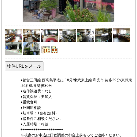
●都営三田線 西高島平 徒歩18分/東武東上線 和光市 徒歩29分/東武東
上線 成増 徒歩30分
●造作譲渡費：なし
●賃貸保証：要加入
●重飲食可
●外国籍相談
●駐車場：1台有(無料)
●諸条件ご相談ください。
●入居時期：相談
++++++++++++++++++++
※視察のお申込は日程調整の都合上前もってご連絡ください。