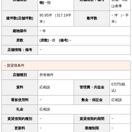
物)
−階
は倉庫
95.95坪 （317.19平
− 坪 （− 平
建坪数(店舗坪数)
敷坪数
米）
米）
建物築年
− 年
席数
(席数)
−席
(備考)
−
店舗情報：備考
−
－賃貸借条件
店舗種別
所有物件
0万円(税
賃料
応相談
管理費・共益金
込)
看板使用料
−
敷金・保証金
応相談
礼金
応相談
賃貸借契約種別
−
賃貸借契約期間
−
更新料
−
業種制限
−