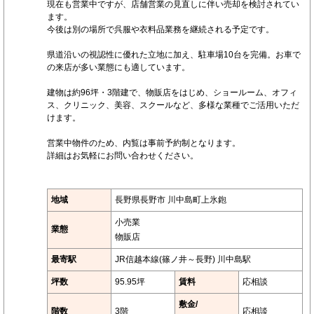
現在も営業中ですが、店舗営業の見直しに伴い売却を検討されてい
ます。
今後は別の場所で呉服や衣料品業務を継続される予定です。
県道沿いの視認性に優れた立地に加え、駐車場10台を完備。お車で
の来店が多い業態にも適しています。
建物は約96坪・3階建で、物販店をはじめ、ショールーム、オフィ
ス、クリニック、美容、スクールなど、多様な業種でご活用いただ
けます。
営業中物件のため、内覧は事前予約制となります。
詳細はお気軽にお問い合わせください。
地域
長野県長野市 川中島町上氷鉋
小売業
業態
物販店
最寄駅
JR信越本線(篠ノ井～長野) 川中島駅
坪数
95.95坪
賃料
応相談
敷金/
階数
3階
応相談