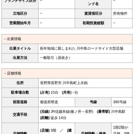
フランチャイズ区分
−
−
ンド名
立地区分
−
賃貸借区分
所有物件
営業開始年月
−
初期投資総額
−
－出展情報
出展タイトル
長年地域に親しまれた 川中島ロードサイド大型店舗
出展方法
一般取引（居抜き）
－店舗情報
住所
長野県長野市 川中島町上氷鉋
駐車場台数
(占有)
10台
(共有)
−台
前面道路
都道府県道
号線
380号線
(沿線)
JR信越本線(篠ノ井～長野)
(最寄駅)
川中島駅
交通手段
(距離)
徒歩 14分
1階2階が
(店舗)
3階 ／
(建
店舗階数
店舗階数：備考
店舗、3階