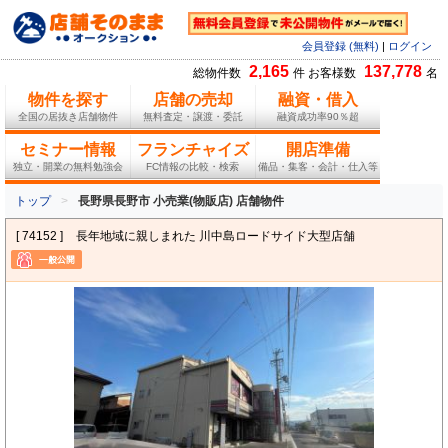
会員登録 (無料)
|
ログイン
2,165
137,778
総物件数
件 お客様数
名
物件を探す
店舗の売却
融資・借入
全国の居抜き店舗物件
無料査定・譲渡・委託
融資成功率90％超
セミナー情報
フランチャイズ
開店準備
独立・開業の無料勉強会
FC情報の比較・検索
備品・集客・会計・仕入等
トップ
長野県長野市 小売業(物販店) 店舗物件
[ 74152 ]
長年地域に親しまれた 川中島ロードサイド大型店舗