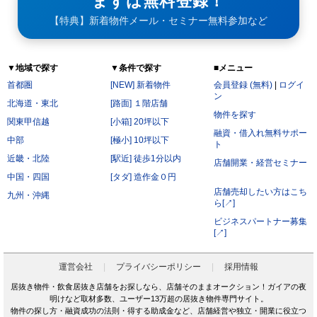
まずは無料登録！
【特典】新着物件メール・セミナー無料参加など
▼地域で探す
▼条件で探す
■メニュー
首都圏
[NEW] 新着物件
会員登録 (無料)
|
ログイ
ン
北海道・東北
[路面] １階店舗
物件を探す
関東甲信越
[小箱] 20坪以下
融資・借入れ無料サポー
中部
[極小] 10坪以下
ト
近畿・北陸
[駅近] 徒歩1分以内
店舗開業・経営セミナー
中国・四国
[タダ] 造作金０円
店舗売却したい方はこち
九州・沖縄
ら[↗]
ビジネスパートナー募集
[↗]
運営会社
プライバシーポリシー
採用情報
居抜き物件・飲食居抜き店舗をお探しなら、店舗そのままオークション！ガイアの夜
明けなど取材多数、ユーザー13万超の居抜き物件専門サイト。
物件の探し方・融資成功の法則・得する助成金など、店舗経営や独立・開業に役立つ