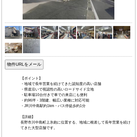
【ポイント】
・地域で長年営業を続けてきた認知度の高い店舗
・県道沿いで視認性の高いロードサイド立地
・駐車場10台付きで車での来店にも便利
・約96坪・3階建、幅広い業種に対応可能
・JR川中島駅約1km・バス停徒歩約1分
【詳細】
長野市川中島町上氷鉋に位置する、地域に根差して長年営業を続け
てきた大型店舗です。