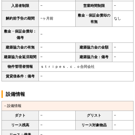
入居者制限
−
営業時間制限
−
敷金・保証金償却の
解約前予告の期間
−ヶ月前
なし
有無
敷金・保証金償却：
−
備考
建築協力金の有無
−
建築協力金の金額
−
建築協力金返済期間
−
建築協力金：備考
−
物件管理者情報
ｓｔｒｉｐｅｓ．ｃ．ｏ合同会社
賃貸借条件：備考
−
設備情報
－設備情報
ダクト
−
グリスト
−
リース残高
−
リース対象物品
−
リース：備考
−