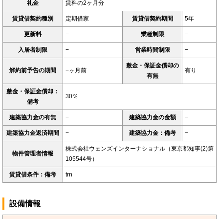
礼金
賃料の2ヶ月分
賃貸借契約種別
定期借家
賃貸借契約期間
5年
更新料
−
業種制限
−
入居者制限
−
営業時間制限
−
敷金・保証金償却の
解約前予告の期間
−ヶ月前
有り
有無
敷金・保証金償却：
30％
備考
建築協力金の有無
−
建築協力金の金額
−
建築協力金返済期間
−
建築協力金：備考
−
株式会社ウェンズインターナショナル（東京都知事(2)第
物件管理者情報
105544号）
賃貸借条件：備考
trn
設備情報