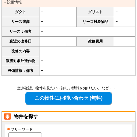
－設備情報
ダクト
−
グリスト
−
リース残高
−
リース対象物品
−
リース：備考
−
直近の改修日
−
改修費用
−
改修の内容
−
譲渡対象外造作物
−
設備情報：備考
−
空き確認、物件を見たい・詳しい情報を知りたい、など・・・
物件を探す
フリーワード