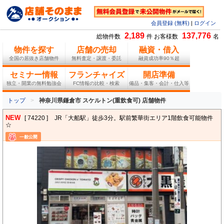
会員登録 (無料)
|
ログイン
2,189
137,776
総物件数
件 お客様数
名
物件を探す
店舗の売却
融資・借入
全国の居抜き店舗物件
無料査定・譲渡・委託
融資成功率90％超
セミナー情報
フランチャイズ
開店準備
独立・開業の無料勉強会
FC情報の比較・検索
備品・集客・会計・仕入等
トップ
神奈川県鎌倉市 スケルトン(重飲食可) 店舗物件
NEW
[ 74220 ]
JR「大船駅」徒歩3分。駅前繁華街エリア1階飲食可能物件
☆