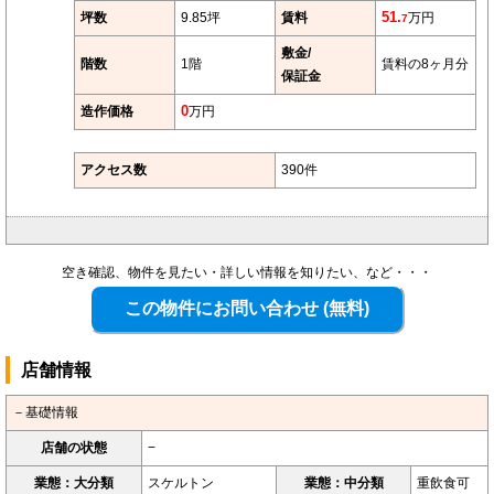
坪数
9.85坪
賃料
51.
万円
7
敷金/
階数
1階
賃料の8ヶ月分
保証金
造作価格
0
万円
アクセス数
390件
空き確認、物件を見たい・詳しい情報を知りたい、など・・・
店舗情報
－基礎情報
店舗の状態
−
業態：大分類
スケルトン
業態：中分類
重飲食可