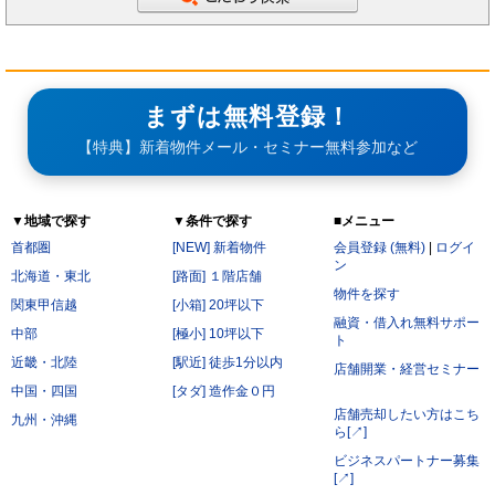
まずは無料登録！
【特典】新着物件メール・セミナー無料参加など
▼地域で探す
▼条件で探す
■メニュー
首都圏
[NEW] 新着物件
会員登録 (無料)
|
ログイ
ン
北海道・東北
[路面] １階店舗
物件を探す
関東甲信越
[小箱] 20坪以下
融資・借入れ無料サポー
中部
[極小] 10坪以下
ト
近畿・北陸
[駅近] 徒歩1分以内
店舗開業・経営セミナー
中国・四国
[タダ] 造作金０円
店舗売却したい方はこち
九州・沖縄
ら[↗]
ビジネスパートナー募集
[↗]