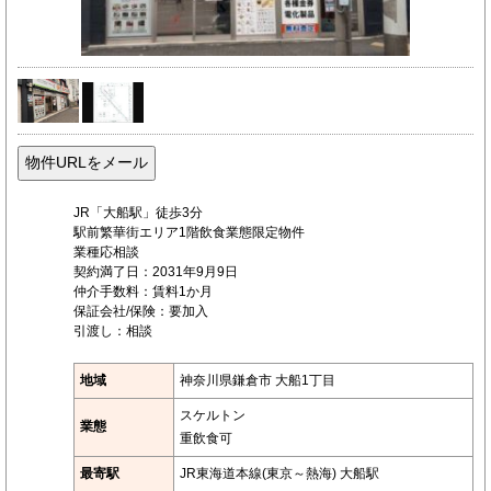
JR「大船駅」徒歩3分
駅前繁華街エリア1階飲食業態限定物件
業種応相談
契約満了日：2031年9月9日
仲介手数料：賃料1か月
保証会社/保険：要加入
引渡し：相談
地域
神奈川県鎌倉市 大船1丁目
スケルトン
業態
重飲食可
最寄駅
JR東海道本線(東京～熱海) 大船駅