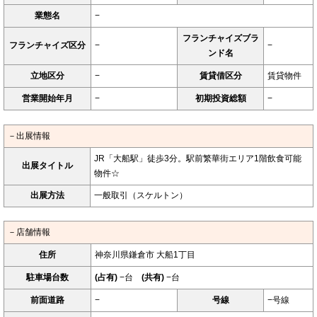
業態名
−
フランチャイズブラ
フランチャイズ区分
−
−
ンド名
立地区分
−
賃貸借区分
賃貸物件
営業開始年月
−
初期投資総額
−
－出展情報
JR「大船駅」徒歩3分。駅前繁華街エリア1階飲食可能
出展タイトル
物件☆
出展方法
一般取引（スケルトン）
－店舗情報
住所
神奈川県鎌倉市 大船1丁目
駐車場台数
(占有)
−台
(共有)
−台
前面道路
−
号線
−号線