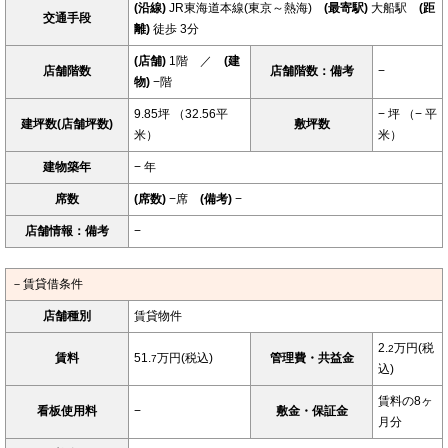
(沿線)
JR東海道本線(東京～熱海)
(最寄駅)
大船駅
(距
交通手段
離)
徒歩 3分
(店舗)
1階 ／
(建
店舗階数
店舗階数：備考
−
物)
−階
9.85坪 （32.56平
− 坪 （− 平
建坪数(店舗坪数)
敷坪数
米）
米）
建物築年
− 年
席数
(席数)
−席
(備考)
−
店舗情報：備考
−
－賃貸借条件
店舗種別
賃貸物件
2.
万円(税
2
賃料
51.
万円(税込)
管理費・共益金
7
込)
賃料の8ヶ
看板使用料
−
敷金・保証金
月分