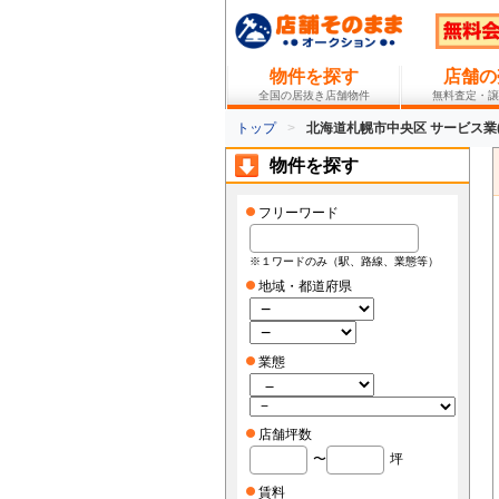
物件を探す
店舗の
全国の居抜き店舗物件
無料査定・譲
トップ
北海道札幌市中央区 サービス業
物件を探す
フリーワード
※１ワードのみ（駅、路線、業態等）
地域・都道府県
業態
店舗坪数
〜
坪
賃料