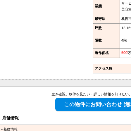
サー
業態
美容
最寄駅
札幌
坪数
13.1
階数
4階
造作価格
500
万
アクセス数
空き確認、物件を見たい・詳しい情報を知りたい
店舗情報
－基礎情報