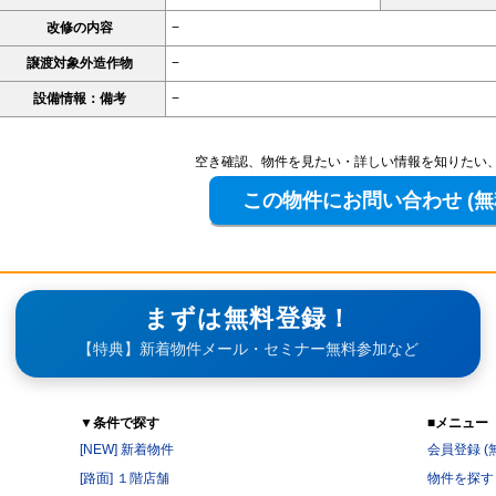
改修の内容
−
譲渡対象外造作物
−
設備情報：備考
−
空き確認、物件を見たい・詳しい情報を知りたい
まずは無料登録！
【特典】新着物件メール・セミナー無料参加など
▼条件で探す
■メニュー
[NEW] 新着物件
会員登録 (
[路面] １階店舗
物件を探す