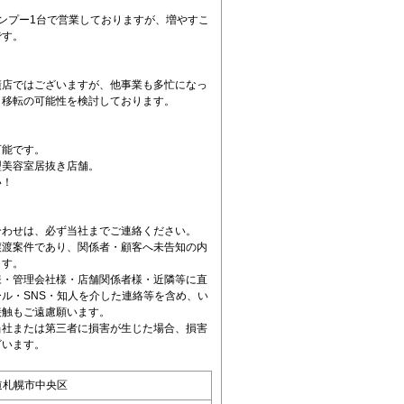
ンプー1台で営業しておりますが、増やすこ
です。
績店ではございますが、他事業も多忙になっ
、移転の可能性を検討しております。
可能です。
型美容室居抜き店舗。
い！
合わせは、必ず当社までご連絡ください。
譲渡案件であり、関係者・顧客へ未告知の内
ます。
様・管理会社様・店舗関係者様・近隣等に直
ル・SNS・知人を介した連絡等を含め、い
接触もご遠慮願います。
当社または第三者に損害が生じた場合、損害
ざいます。
道札幌市中央区