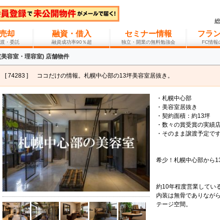
売却
融資・借入
セミナー情報
フラ
渡・委託
融資成功率90％超
独立・開業の無料勉強会
FC情
(美容室・理容室) 店舗物件
[ 74283 ]
ココだけの情報。札幌中心部の13坪美容室居抜き。
・札幌中心部
・美容室居抜き
・契約面積：約13坪
・数々の賞受賞の実績
・そのまま譲渡予定で
希少！札幌中心部から1
約10年程度営業してい
内装は無骨でありなが
テージ空間。