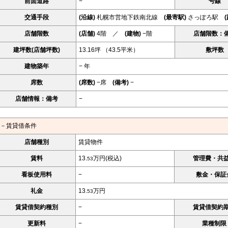
前面道路
−
号線
交通手段
(沿線)
札幌市営地下鉄南北線
(最寄駅)
さっぽろ駅
(
店舗階数
(店舗)
4階 ／
(建物)
−階
店舗階数：
建坪数(店舗坪数)
13.16坪 （43.5平米）
敷坪数
建物築年
− 年
席数
(席数)
−席
(備考)
−
店舗情報：備考
−
－賃貸借条件
店舗種別
賃貸物件
賃料
13.
万円(税込)
管理費・共
53
看板使用料
−
敷金・保証
礼金
13.
万円
53
賃貸借契約種別
−
賃貸借契約
更新料
−
業種制限