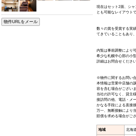
現在はセット2面、シャ
とも可能なレイアウト
数々の賞を受賞する実
てきていることもあり
内覧は事前調整により
希少な札幌中心部の小
詳細はお問合せくださ
※物件に関するお問い
本情報は営業中店舗の
容を含む場合がござい
当社の許可なく、貸主
接訪問の他、電話・メー
かなる手段による直接
万一、無断接触により
賠償を求める場合がご
地域
北海