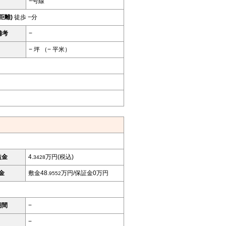
−号線
距離)
徒歩 −分
備考
−
− 坪 （− 平米）
益金
4.
万円(税込)
3428
金
敷金48.
万円/保証金0万円
9552
期間
−
−