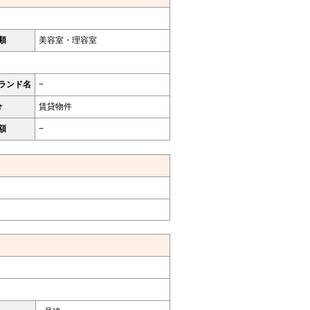
類
美容室・理容室
ランド名
−
分
賃貸物件
額
−