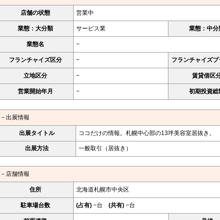
店舗の状態
営業中
業態：大分類
サービス業
業態：中分
業態名
−
フランチャイズ区分
−
フランチャイズブ
立地区分
−
賃貸借区
営業開始年月
−
初期投資総
－出展情報
出展タイトル
ココだけの情報。札幌中心部の13坪美容室居抜き。
出展方法
一般取引（居抜き）
－店舗情報
住所
北海道札幌市中央区
駐車場台数
(占有)
−台
(共有)
−台