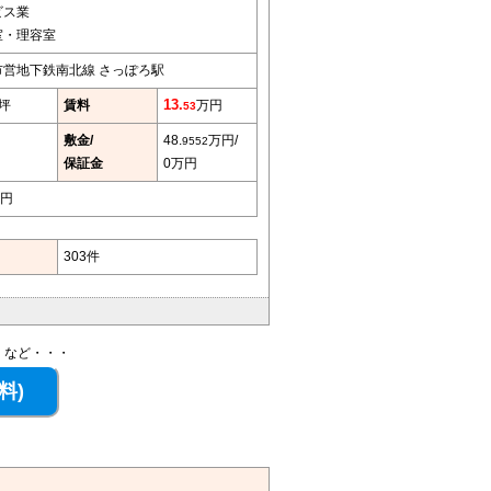
ビス業
室・理容室
市営地下鉄南北線 さっぽろ駅
6坪
賃料
13.
万円
53
敷金/
48.
万円/
9552
保証金
0万円
円
303件
、など・・・