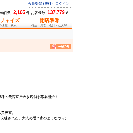
会員登録 (無料)
|
ログイン
2,165
137,779
総物件数
件 お客様数
名
ンチャイズ
開店準備
報の比較・検索
備品・集客・会計・仕入等
店
す
3坪の美容室居抜き店舗を募集開始！
る美容室。
ら洗練された、大人の隠れ家のようなヴィン