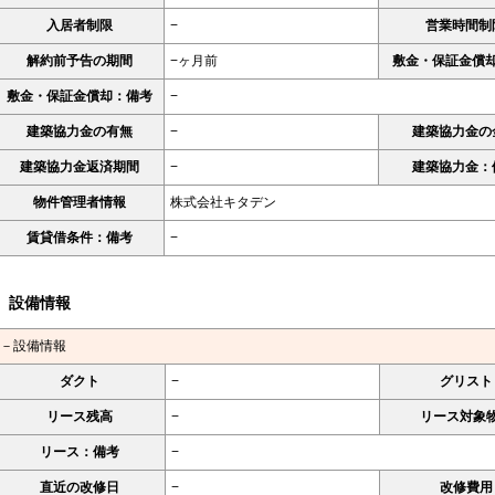
入居者制限
−
営業時間制
解約前予告の期間
−ヶ月前
敷金・保証金償
敷金・保証金償却：備考
−
建築協力金の有無
−
建築協力金の
建築協力金返済期間
−
建築協力金：
物件管理者情報
株式会社キタデン
賃貸借条件：備考
−
設備情報
－設備情報
ダクト
−
グリスト
リース残高
−
リース対象
リース：備考
−
直近の改修日
−
改修費用