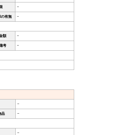
限
−
却の有無
−
金額
−
備考
−
−
物品
−
−