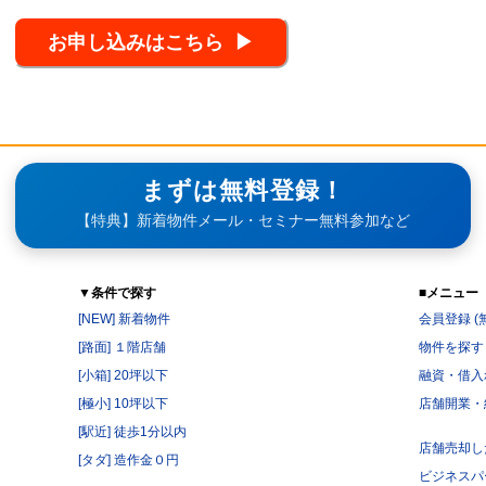
まずは無料登録！
【特典】新着物件メール・セミナー無料参加など
▼条件で探す
■メニュー
[NEW] 新着物件
会員登録 (
[路面] １階店舗
物件を探す
[小箱] 20坪以下
融資・借入
[極小] 10坪以下
店舗開業・
[駅近] 徒歩1分以内
店舗売却し
[タダ] 造作金０円
ビジネスパ