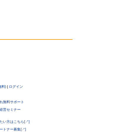
無料)
|
ログイン
れ無料サポート
経営セミナー
たい方はこちら[↗]
ートナー募集[↗]