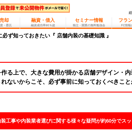
売却
融資・借入
セミナー情報
フラ
渡・委託
融資成功率90％超
独立・開業の無料勉強会
FC情
必ず知っておきたい『 店舗内装の基礎知識 』
を作る上で、大きな費用が掛かる店舗デザイン・内
されないからこそ、必ず事前に知っておくべきこと
内装工事や内装業者選びに関する様々な疑問が約60分でスッ