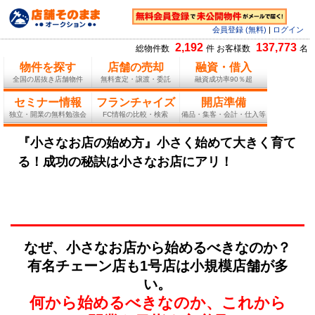
会員登録 (無料)
|
ログイン
2,192
137,773
総物件数
件 お客様数
名
物件を探す
店舗の売却
融資・借入
全国の居抜き店舗物件
無料査定・譲渡・委託
融資成功率90％超
セミナー情報
フランチャイズ
開店準備
独立・開業の無料勉強会
FC情報の比較・検索
備品・集客・会計・仕入等
『小さなお店の始め方』小さく始めて大きく育て
る！成功の秘訣は小さなお店にアリ！
なぜ、小さなお店から始めるべきなのか？
有名チェーン店も1号店は小規模店舗が多
い。
何から始めるべきなのか、これから