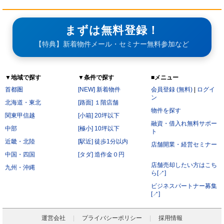
まずは無料登録！
【特典】新着物件メール・セミナー無料参加など
▼地域で探す
▼条件で探す
■メニュー
首都圏
[NEW] 新着物件
会員登録 (無料)
|
ログイ
ン
北海道・東北
[路面] １階店舗
物件を探す
関東甲信越
[小箱] 20坪以下
融資・借入れ無料サポー
中部
[極小] 10坪以下
ト
近畿・北陸
[駅近] 徒歩1分以内
店舗開業・経営セミナー
中国・四国
[タダ] 造作金０円
店舗売却したい方はこち
九州・沖縄
ら[↗]
ビジネスパートナー募集
[↗]
運営会社
プライバシーポリシー
採用情報