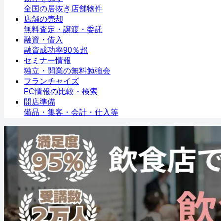
全国の居抜き店舗物件
店舗の売却
無料査定・譲渡・委託
融資・借入
融資成功率90％超
セミナー情報
独立・開業の無料勉強会
フランチャイズ
FC情報の比較・検索
開店準備
備品・集客・会計・仕入等