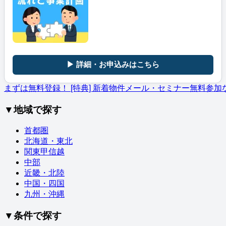
▶ 詳細・お申込みはこちら
まずは無料登録！
[特典] 新着物件メール・セミナー無料参加
▼地域で探す
首都圏
北海道・東北
関東甲信越
中部
近畿・北陸
中国・四国
九州・沖縄
▼条件で探す