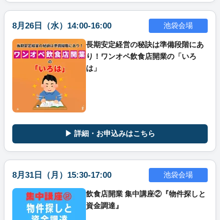
8月26日（水）14:00-16:00
池袋会場
長期安定経営の秘訣は準備段階にあ
り！ワンオペ飲食店開業の「いろ
は」
▶ 詳細・お申込みはこちら
8月31日（月）15:30-17:00
池袋会場
飲食店開業 集中講座②『物件探しと
資金調達』