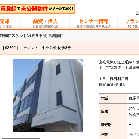
売却
融資・借入
セミナー情報
フラ
渡・委託
融資成功率90％超
独立・開業の無料勉強会
FC情
前橋市 スケルトン(飲食不可) 店舗物件
[ 62802 ]
テナント：中央前橋 徒歩3分
上毛電気鉄道上毛線 中央
上毛電気鉄道上毛線 城東
土日・祝日利用可
賃貸保証:要加入
地域
群馬
スケ
業態
飲食
最寄駅
−
坪数
44.7