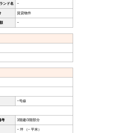
ランド名
−
分
賃貸物件
額
−
−号線
備考
3階建/3階部分
− 坪 （− 平米）