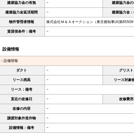
建築協力金の有無
−
建築協力金の
建築協力金返済期間
−
建築協力金：
物件管理者情報
株式会社Ｍ＆Ａオークション（東京都知事(4)第8550
賃貸借条件：備考
−
設備情報
－設備情報
ダクト
−
グリスト
リース残高
−
リース対象
リース：備考
−
直近の改修日
−
改修費用
改修の内容
−
譲渡対象外造作物
−
設備情報：備考
−