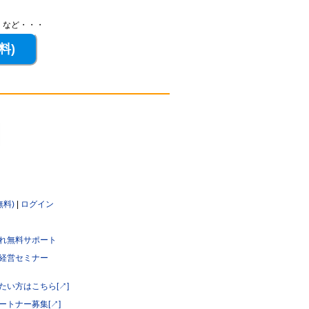
、など・・・
無料)
|
ログイン
れ無料サポート
経営セミナー
たい方はこちら[↗]
ートナー募集[↗]