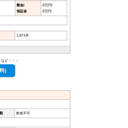
敷金/
0万円/
保証金
0万円
1,871件
、など・・・
類
飲食不可