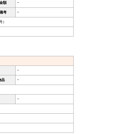
金額
−
備考
−
9号）
−
物品
−
−