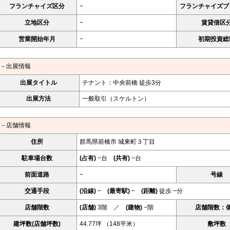
フランチャイズ区分
−
フランチャイズブ
立地区分
−
賃貸借区
営業開始年月
−
初期投資総
－出展情報
出展タイトル
テナント：中央前橋 徒歩3分
出展方法
一般取引（スケルトン）
－店舗情報
住所
群馬県前橋市 城東町３丁目
駐車場台数
(占有)
−台
(共有)
−台
前面道路
−
号線
交通手段
(沿線)
−
(最寄駅)
−
(距離)
徒歩 −分
店舗階数
(店舗)
3階 ／
(建物)
−階
店舗階数：
建坪数(店舗坪数)
44.77坪 （148平米）
敷坪数