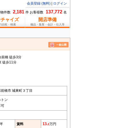
会員登録 (無料)
|
ログイン
2,181
137,772
総物件数
件 お客様数
名
ンチャイズ
開店準備
報の比較・検索
備品・集客・会計・仕入等
前橋 徒歩3分
 徒歩11分
県前橋市 城東町３丁目
ルトン
不可
7坪
賃料
13.
万円
2