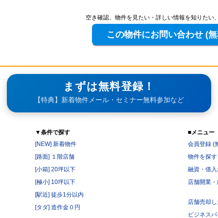
空き確認、物件を見たい・詳しい情報を知りたい
まずは無料登録！
【特典】新着物件メール・セミナー無料参加など
▼条件で探す
■メニュー
[NEW] 新着物件
会員登録 (
[路面] １階店舗
物件を探す
[小箱] 20坪以下
融資・借入
[極小] 10坪以下
店舗開業・
[駅近] 徒歩1分以内
店舗売却し
[タダ] 造作金０円
ビジネスパ