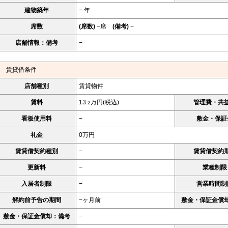
建物築年
− 年
席数
(席数)
−席
(備考)
−
店舗情報：備考
−
－賃貸借条件
店舗種別
賃貸物件
賃料
13.
万円(税込)
管理費・共
2
看板使用料
−
敷金・保証
礼金
0万円
賃貸借契約種別
−
賃貸借契約
更新料
−
業種制限
入居者制限
−
営業時間制
解約前予告の期間
−ヶ月前
敷金・保証金償
敷金・保証金償却：備考
−