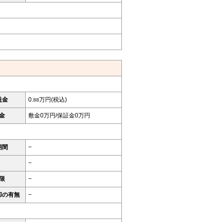
益金
0.
万円(税込)
88
金
敷金0万円/保証金0万円
期間
−
−
限
−
却の有無
−