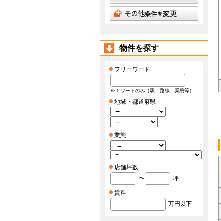
物件を探す
フリーワード
※１ワードのみ（駅、路線、業態等）
地域・都道府県
業態
店舗坪数
〜
坪
賃料
万円以下