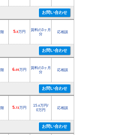
賃料の3ヶ月
5.
万円
7階
応相談
5
分
賃料の3ヶ月
6.
万円
5階
応相談
05
分
15.
万円/
6
5.
万円
2階
応相談
72
0万円