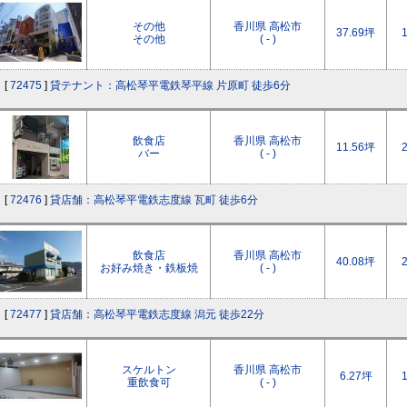
その他
香川県 高松市
37.69坪
その他
( - )
[
72475
]
貸テナント：高松琴平電鉄琴平線 片原町 徒歩6分
飲食店
香川県 高松市
11.56坪
バー
( - )
[
72476
]
貸店舗：高松琴平電鉄志度線 瓦町 徒歩6分
飲食店
香川県 高松市
40.08坪
お好み焼き・鉄板焼
( - )
[
72477
]
貸店舗：高松琴平電鉄志度線 潟元 徒歩22分
スケルトン
香川県 高松市
6.27坪
重飲食可
( - )