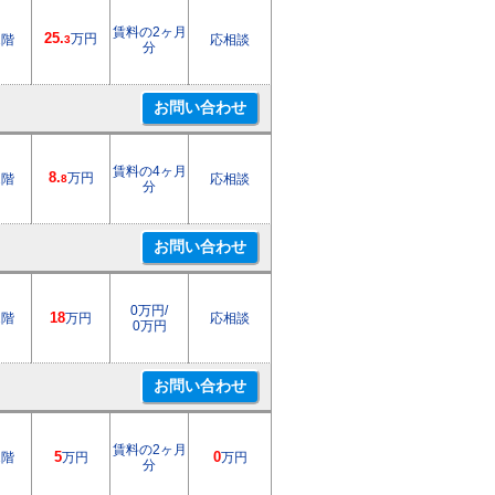
賃料の2ヶ月
25.
万円
1階
応相談
3
分
賃料の4ヶ月
8.
万円
2階
応相談
8
分
0万円/
2階
18
万円
応相談
0万円
賃料の2ヶ月
1階
5
万円
0
万円
分