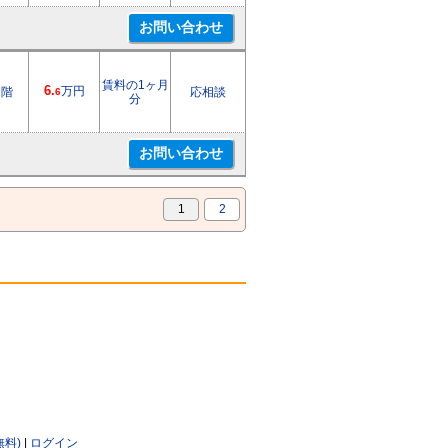
賃料の1ヶ月
6.
万円
2階
応相談
6
分
1
2
無料)
|
ログイン