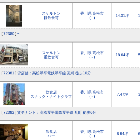
スケルトン
香川県 高松市
14.31坪
軽飲食可
( - )
[
72380
]
−
スケルトン
香川県 高松市
18.64坪
重飲食可
( - )
[
72381
]
貸店舗：高松琴平電鉄琴平線 瓦町 徒歩10分
飲食店
香川県 高松市
7.47坪
スナック・ナイトクラブ
( - )
[
72382
]
貸テナント：高松琴平電鉄琴平線 瓦町 徒歩6分
飲食店
香川県 高松市
8.94坪
バー
( - )