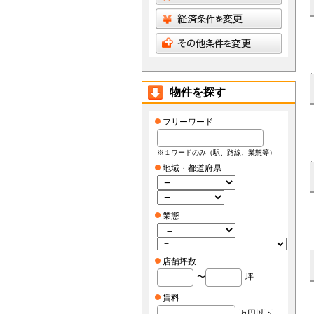
物件を探す
フリーワード
※１ワードのみ（駅、路線、業態等）
地域・都道府県
業態
店舗坪数
〜
坪
賃料
万円以下