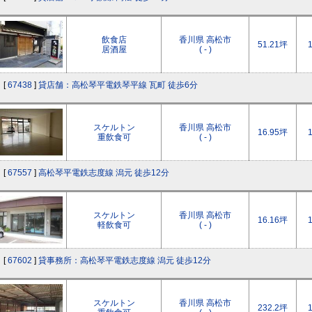
飲食店
香川県 高松市
51.21坪
居酒屋
( - )
[
67438
]
貸店舗：高松琴平電鉄琴平線 瓦町 徒歩6分
スケルトン
香川県 高松市
16.95坪
重飲食可
( - )
[
67557
]
高松琴平電鉄志度線 潟元 徒歩12分
スケルトン
香川県 高松市
16.16坪
軽飲食可
( - )
[
67602
]
貸事務所：高松琴平電鉄志度線 潟元 徒歩12分
スケルトン
香川県 高松市
232.2坪