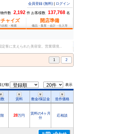
会員登録 (無料)
|
ログイン
2,192
137,768
総物件数
件 お客様数
名
ンチャイズ
開店準備
報の比較・検索
備品・集客・会計・仕入等
客に支えられた美容室。営業環境...
貸テナント：高松琴平電鉄琴平線.
1
2
並び順
表示
階数
賃料
敷金/保証金
造作価格
賃料の4ヶ月
4階
28
万円
応相談
分