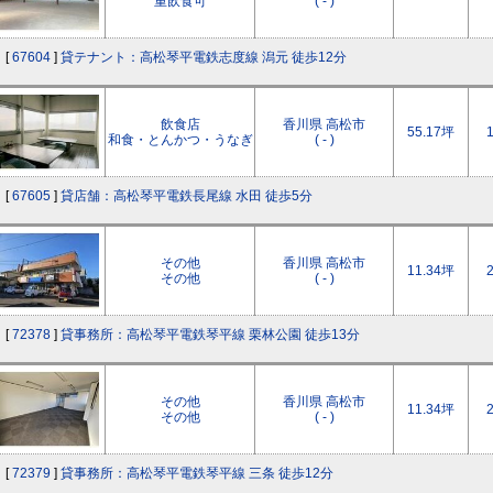
重飲食可
( - )
[
67604
]
貸テナント：高松琴平電鉄志度線 潟元 徒歩12分
飲食店
香川県 高松市
55.17坪
和食・とんかつ・うなぎ
( - )
[
67605
]
貸店舗：高松琴平電鉄長尾線 水田 徒歩5分
その他
香川県 高松市
11.34坪
その他
( - )
[
72378
]
貸事務所：高松琴平電鉄琴平線 栗林公園 徒歩13分
その他
香川県 高松市
11.34坪
その他
( - )
[
72379
]
貸事務所：高松琴平電鉄琴平線 三条 徒歩12分