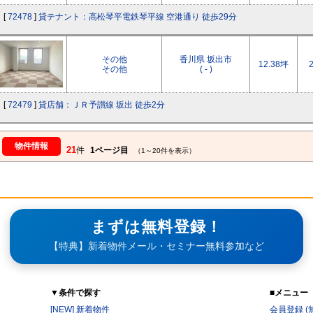
[
72478
]
貸テナント：高松琴平電鉄琴平線 空港通り 徒歩29分
その他
香川県 坂出市
12.38坪
その他
( - )
[
72479
]
貸店舗：ＪＲ予讃線 坂出 徒歩2分
物件情報
21
件
1ページ目
（1～20件を表示）
まずは無料登録！
【特典】新着物件メール・セミナー無料参加など
▼条件で探す
■メニュー
[NEW] 新着物件
会員登録 (