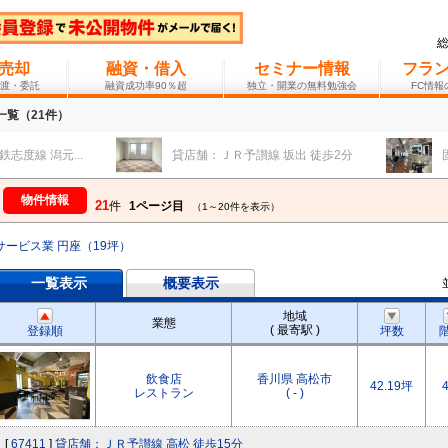
売却
融資・借入
セミナー情報
フラ
渡・委託
融資成功率90％超
独立・開業の無料勉強会
FC情
覧（21件）
 潟元...
貸店舗：ＪＲ予讃線 坂出 徒歩2分
固定
物件情報
21
件
1ページ目
（1～20件を表示）
サービス業 円座（19坪）
一覧表示
概要表示
地域
業態
( 最寄駅 )
登録順
坪数
飲食店
香川県 高松市
42.19坪
レストラン
( - )
[
67411
]
貸店舗：ＪＲ予讃線 高松 徒歩15分