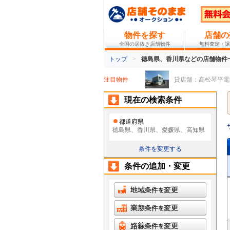
物件を探す
店舗の
全国の居抜き店舗物件
無料査定・譲
トップ
徳島県、香川県などの店舗物件一
注目物件
貸店舗：高松琴平電鉄志度線
現在の検索条件
都道府県
徳島県、香川県、愛媛県、高知県
条件を変更する
条件の追加・変更