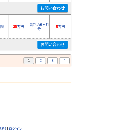
賃料の6ヶ月
3階
38
万円
0
万円
分
1
2
3
4
無料)
|
ログイン