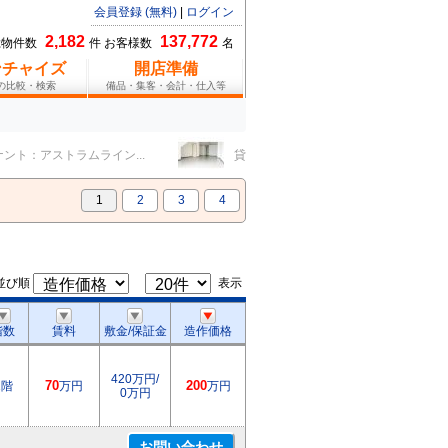
会員登録 (無料)
|
ログイン
2,182
137,772
総物件数
件 お客様数
名
ンチャイズ
開店準備
報の比較・検索
備品・集客・会計・仕入等
：アストラムライン...
貸テナント：広島電鉄宇品線...
1
2
3
4
並び順
表示
階数
賃料
敷金/保証金
造作価格
420万円/
1階
70
万円
200
万円
0万円