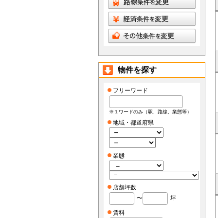
物件を探す
フリーワード
※１ワードのみ（駅、路線、業態等）
地域・都道府県
業態
店舗坪数
〜
坪
賃料