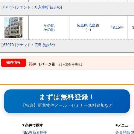
[
67066
]
テナント：舟入幸町 徒歩4分
その他
広島県 広島市
48.15坪
その他
( - )
[
67070
]
テナント：広島 徒歩6分
物件情報
76
件
1ページ目
（1～20件を表示）
まずは無料登録！
【特典】新着物件メール・セミナー無料参加など
▼条件で探す
■メニュー
[NEW] 新着物件
会員登録 (