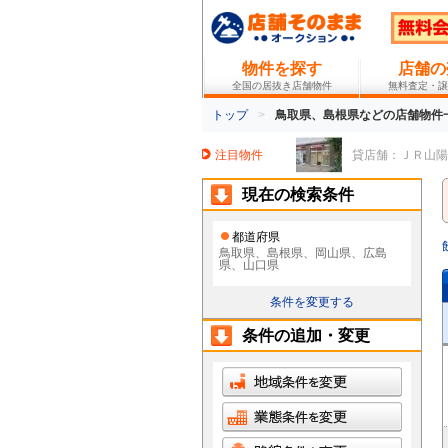
物件を探す
店舗の
全国の居抜き店舗物件
無料査定・譲
トップ
鳥取県、島根県などの店舗物件一
注目物件
貸店舗：ＪＲ山陽本線 
現在の検索条件
都道府県
鳥取県、島根県、岡山県、広島
県、山口県
条件を変更する
条件の追加・変更