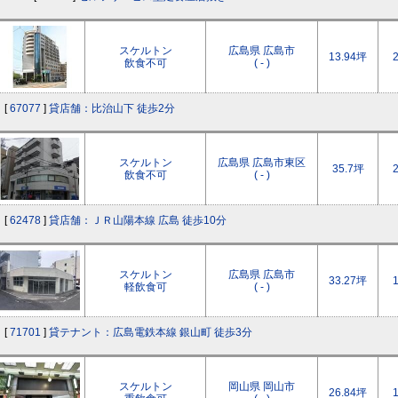
スケルトン
広島県 広島市
13.94坪
飲食不可
( - )
[
67077
]
貸店舗：比治山下 徒歩2分
スケルトン
広島県 広島市東区
35.7坪
飲食不可
( - )
[
62478
]
貸店舗：ＪＲ山陽本線 広島 徒歩10分
スケルトン
広島県 広島市
33.27坪
軽飲食可
( - )
[
71701
]
貸テナント：広島電鉄本線 銀山町 徒歩3分
スケルトン
岡山県 岡山市
26.84坪