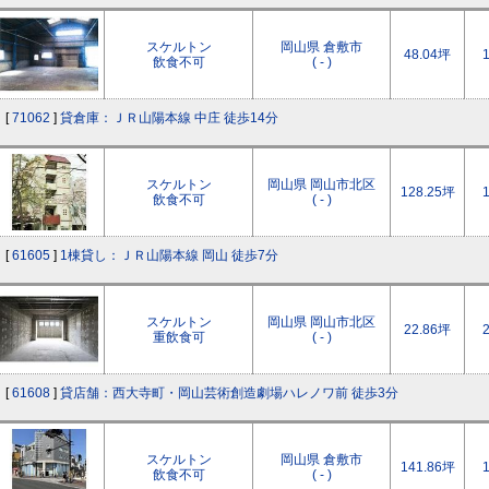
スケルトン
岡山県 倉敷市
48.04坪
飲食不可
( - )
[
71062
]
貸倉庫：ＪＲ山陽本線 中庄 徒歩14分
スケルトン
岡山県 岡山市北区
128.25坪
飲食不可
( - )
[
61605
]
1棟貸し：ＪＲ山陽本線 岡山 徒歩7分
スケルトン
岡山県 岡山市北区
22.86坪
重飲食可
( - )
[
61608
]
貸店舗：西大寺町・岡山芸術創造劇場ハレノワ前 徒歩3分
スケルトン
岡山県 倉敷市
141.86坪
飲食不可
( - )