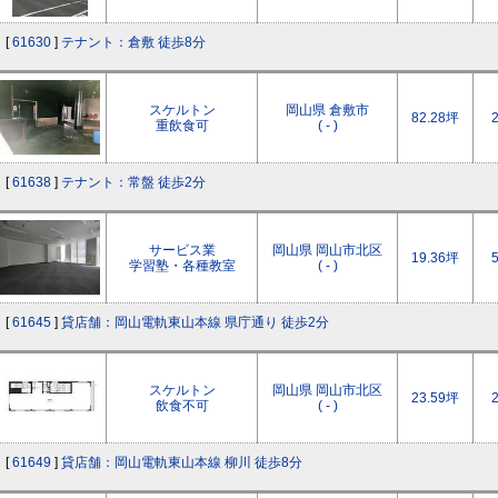
[
61630
]
テナント：倉敷 徒歩8分
スケルトン
岡山県 倉敷市
82.28坪
重飲食可
( - )
[
61638
]
テナント：常盤 徒歩2分
サービス業
岡山県 岡山市北区
19.36坪
学習塾・各種教室
( - )
[
61645
]
貸店舗：岡山電軌東山本線 県庁通り 徒歩2分
スケルトン
岡山県 岡山市北区
23.59坪
飲食不可
( - )
[
61649
]
貸店舗：岡山電軌東山本線 柳川 徒歩8分