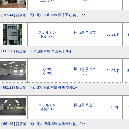
重飲食可
( - )
[
70944
]
貸店舗：岡山電軌東山本線 県庁通り 徒歩3分
スケルトン
岡山県 岡山市
22.23坪
飲食不可
( - )
[
66120
]
貸店舗：ＪＲ山陽本線 岡山 徒歩9分
その他
岡山県 岡山市
24.97坪
その他
( - )
[
66122
]
貸店舗：岡山電軌東山本線 柳川 徒歩1分
スケルトン
岡山県 岡山市
53.02坪
飲食不可
( - )
[
66195
]
貸店舗：岡山電軌清輝橋線 大雲寺前 徒歩3分