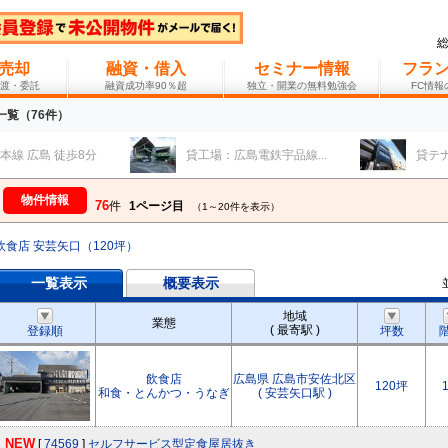
売却
融資・借入
セミナー情報
フラ
渡・委託
融資成功率90％超
独立・開業の無料勉強会
FC情
覧（76件）
広島 徒歩8分
貸工場：広島電鉄宇品線...
貸テナント
物件情報
76
件
1ページ目
（1～20件を表示）
飲食店 安芸矢口（120坪）
一覧表示
概要表示
地域
業態
( 最寄駅 )
登録順
坪数
飲食店
広島県 広島市安佐北区
120坪
和食・とんかつ・うなぎ
( 安芸矢口駅 )
NEW
[
74569
]
セルフサービス型定食屋居抜き