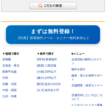
まずは無料登録！
【特典】新着物件メール・セミナー無料参加など
▼地域で探す
▼条件で探す
■メニュー
首都圏
[NEW] 新着物件
会員登録 (無料)
|
ログイ
ン
北海道・東北
[路面] １階店舗
物件を探す
関東甲信越
[小箱] 20坪以下
融資・借入れ無料サポー
中部
[極小] 10坪以下
ト
近畿・北陸
[駅近] 徒歩1分以内
店舗開業・経営セミナー
中国・四国
[タダ] 造作金０円
店舗売却したい方はこち
九州・沖縄
ら[↗]
ビジネスパートナー募集