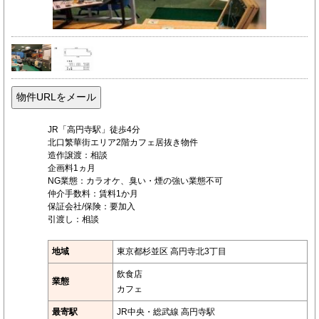
JR「高円寺駅」徒歩4分
北口繁華街エリア2階カフェ居抜き物件
造作譲渡：相談
企画料1ヵ月
NG業態：カラオケ、臭い・煙の強い業態不可
仲介手数料：賃料1か月
保証会社/保険：要加入
引渡し：相談
地域
東京都杉並区 高円寺北3丁目
飲食店
業態
カフェ
最寄駅
JR中央・総武線 高円寺駅