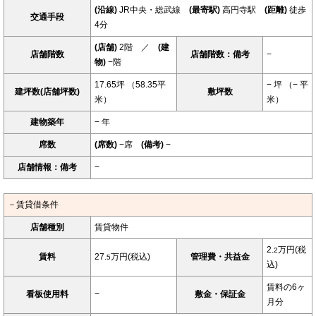
(沿線)
JR中央・総武線
(最寄駅)
高円寺駅
(距離)
徒歩
交通手段
4分
(店舗)
2階 ／
(建
店舗階数
店舗階数：備考
−
物)
−階
17.65坪 （58.35平
− 坪 （− 平
建坪数(店舗坪数)
敷坪数
米）
米）
建物築年
− 年
席数
(席数)
−席
(備考)
−
店舗情報：備考
−
－賃貸借条件
店舗種別
賃貸物件
2.
万円(税
2
賃料
27.
万円(税込)
管理費・共益金
5
込)
賃料の6ヶ
看板使用料
−
敷金・保証金
月分