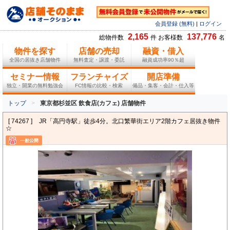
会員登録 (無料)
|
ログイン
2,165
137,776
総物件数
件 お客様数
名
物件を探す
店舗の売却
融資・借入
全国の居抜き店舗物件
無料査定・譲渡・委託
融資成功率90％超
セミナー情報
フランチャイズ
開店準備
独立・開業の無料勉強会
FC情報の比較・検索
備品・集客・会計・仕入等
トップ
東京都杉並区 飲食店(カフェ) 店舗物件
[ 74267 ]
JR「高円寺駅」徒歩4分。北口繁華街エリア2階カフェ居抜き物件
☆