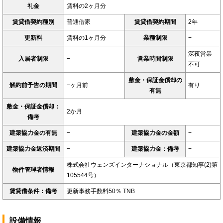
礼金
賃料の2ヶ月分
賃貸借契約種別
普通借家
賃貸借契約期間
2年
更新料
賃料の1ヶ月分
業種制限
−
深夜営業
入居者制限
−
営業時間制限
不可
敷金・保証金償却の
解約前予告の期間
−ヶ月前
有り
有無
敷金・保証金償却：
2か月
備考
建築協力金の有無
−
建築協力金の金額
−
建築協力金返済期間
−
建築協力金：備考
−
株式会社ウェンズインターナショナル（東京都知事(2)第
物件管理者情報
105544号）
賃貸借条件：備考
更新事務手数料50％ TNB
設備情報