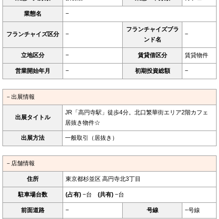
業態名
−
フランチャイズブラ
フランチャイズ区分
−
−
ンド名
立地区分
−
賃貸借区分
賃貸物件
営業開始年月
−
初期投資総額
−
－出展情報
JR「高円寺駅」徒歩4分。北口繁華街エリア2階カフェ
出展タイトル
居抜き物件☆
出展方法
一般取引（居抜き）
－店舗情報
住所
東京都杉並区 高円寺北3丁目
駐車場台数
(占有)
−台
(共有)
−台
前面道路
−
号線
−号線