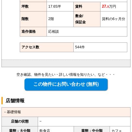
坪数
17.65坪
賃料
27.
万円
5
敷金/
階数
2階
賃料の6ヶ月分
保証金
造作価格
応相談
アクセス数
544件
空き確認、物件を見たい・詳しい情報を知りたい、など・・・
店舗情報
－基礎情報
店舗の状態
−
業態：大分類
飲食店
業態：中分類
カフェ